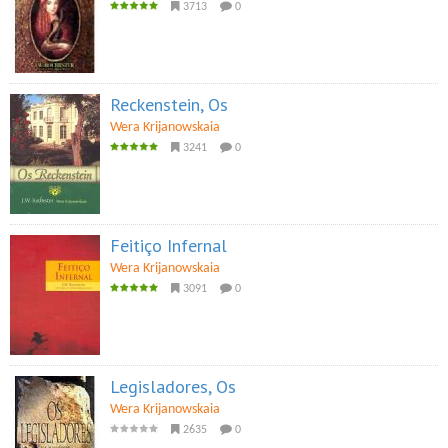
3713
0
Reckenstein, Os
Wera Krijanowskaia
3241
0
Feitiço Infernal
Wera Krijanowskaia
3091
0
Legisladores, Os
Wera Krijanowskaia
2635
0