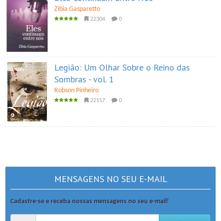
Zibia Gasparetto
22304
0
Legião: Um Olhar Sobre o Reino das
Sombras - vol. 1
Robson Pinheiro
22157
0
MENSAGENS NO SEU E-MAIL
Cadastre-se e receba nossas mensagens no seu e-mail!