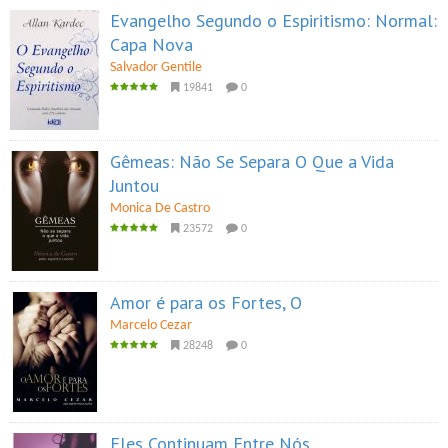
Evangelho Segundo o Espiritismo: Normal:
Capa Nova
Salvador Gentile
19841
0
Gêmeas: Não Se Separa O Que a Vida
Juntou
Monica De Castro
23572
0
Amor é para os Fortes, O
Marcelo Cezar
28248
0
Eles Continuam Entre Nós