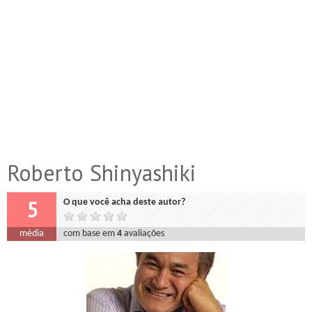
Roberto Shinyashiki
5
O que você acha deste autor?
média
com base em
4
avaliações