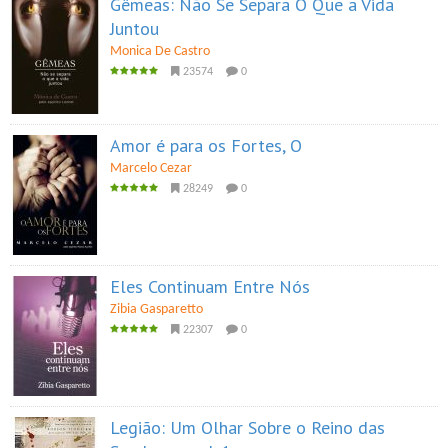
Gêmeas: Não Se Separa O Que a Vida
Juntou
Monica De Castro
23574
0
Amor é para os Fortes, O
Marcelo Cezar
28249
0
Eles Continuam Entre Nós
Zibia Gasparetto
22307
0
Legião: Um Olhar Sobre o Reino das