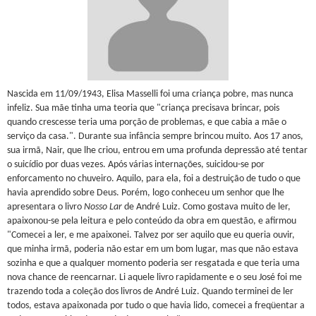
Nascida em 11/09/1943, Elisa Masselli foi uma criança pobre, mas nunca
infeliz. Sua mãe tinha uma teoria que "criança precisava brincar, pois
quando crescesse teria uma porção de problemas, e que cabia a mãe o
serviço da casa.". Durante sua infância sempre brincou muito. Aos 17 anos,
sua irmã, Nair, que lhe criou, entrou em uma profunda depressão até tentar
o suicídio por duas vezes. Após várias internações, suicidou-se por
enforcamento no chuveiro. Aquilo, para ela, foi a destruição de tudo o que
havia aprendido sobre Deus. Porém, logo conheceu um senhor que lhe
apresentara o livro
Nosso Lar
de André Luiz. Como gostava muito de ler,
apaixonou-se pela leitura e pelo conteúdo da obra em questão, e afirmou
"Comecei a ler, e me apaixonei. Talvez por ser aquilo que eu queria ouvir,
que minha irmã, poderia não estar em um bom lugar, mas que não estava
sozinha e que a qualquer momento poderia ser resgatada e que teria uma
nova chance de reencarnar. Li aquele livro rapidamente e o seu José foi me
trazendo toda a coleção dos livros de André Luiz. Quando terminei de ler
todos, estava apaixonada por tudo o que havia lido, comecei a freqüentar a