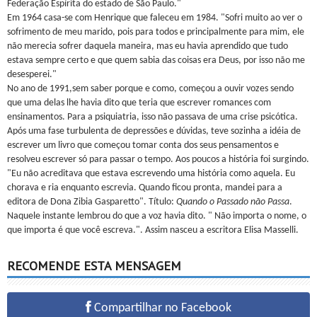
Federação Espírita do estado de São Paulo."
Em 1964 casa-se com Henrique que faleceu em 1984. "Sofri muito ao ver o
sofrimento de meu marido, pois para todos e principalmente para mim, ele
não merecia sofrer daquela maneira, mas eu havia aprendido que tudo
estava sempre certo e que quem sabia das coisas era Deus, por isso não me
desesperei."
No ano de 1991,sem saber porque e como, começou a ouvir vozes sendo
que uma delas lhe havia dito que teria que escrever romances com
ensinamentos. Para a psiquiatria, isso não passava de uma crise psicótica.
Após uma fase turbulenta de depressões e dúvidas, teve sozinha a idéia de
escrever um livro que começou tomar conta dos seus pensamentos e
resolveu escrever só para passar o tempo. Aos poucos a história foi surgindo.
"Eu não acreditava que estava escrevendo uma história como aquela. Eu
chorava e ria enquanto escrevia. Quando ficou pronta, mandei para a
editora de Dona Zibia Gasparetto". Título:
Quando o Passado não Passa
.
Naquele instante lembrou do que a voz havia dito. " Não importa o nome, o
que importa é que você escreva.". Assim nasceu a escritora Elisa Masselli.
RECOMENDE ESTA MENSAGEM
Compartilhar no Facebook