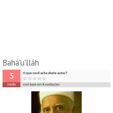
Bahá’u’lláh
5
O que você acha deste autor?
média
com base em
4
avaliações