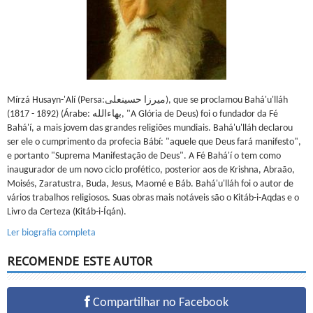
Mírzá Husayn-'Alí (Persa:میرزا حسینعلی), que se proclamou Bahá'u'lláh
(1817 - 1892) (Árabe: بهاءالله, "A Glória de Deus) foi o fundador da Fé
Bahá'í, a mais jovem das grandes religiões mundiais. Bahá'u'lláh declarou
ser ele o cumprimento da profecia Bábí: "aquele que Deus fará manifesto",
e portanto "Suprema Manifestação de Deus". A Fé Bahá'í o tem como
inaugurador de um novo ciclo profético, posterior aos de Krishna, Abraão,
Moisés, Zaratustra, Buda, Jesus, Maomé e Báb. Bahá'u'lláh foi o autor de
vários trabalhos religiosos. Suas obras mais notáveis são o Kitáb-i-Aqdas e o
Livro da Certeza (Kitáb-i-Íqán).
Ler biografia completa
RECOMENDE ESTE AUTOR
Compartilhar no Facebook