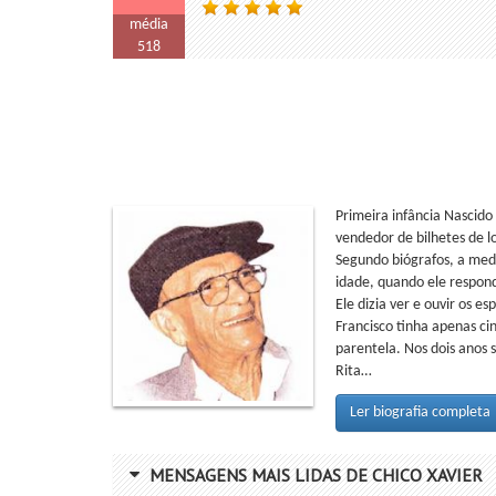
média
518
Primeira infância Nascido
vendedor de bilhetes de l
Segundo biógrafos, a medi
idade, quando ele respon
Ele dizia ver e ouvir os 
Francisco tinha apenas cin
parentela. Nos dois anos 
Rita…
Ler biografia completa
MENSAGENS MAIS LIDAS DE CHICO XAVIER