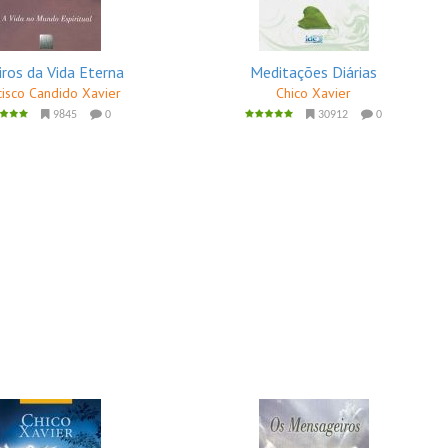
iros da Vida Eterna
Meditações Diárias
cisco Candido Xavier
Chico Xavier
9845
0
30912
0