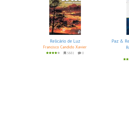
Relicário de Luz
Paz & R
Francisco Candido Xavier
R
5661
0