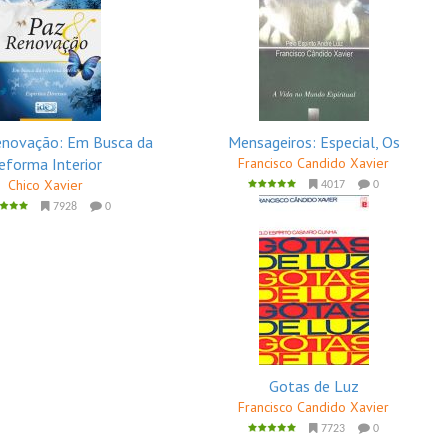
enovação: Em Busca da
Mensageiros: Especial, Os
eforma Interior
Francisco Candido Xavier
Chico Xavier
4017
0
7928
0
Gotas de Luz
Francisco Candido Xavier
7723
0