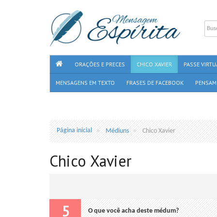
ORAÇÕES E PRECES
CHICO XAVIER
PASSE VIRTU
MENSAGENS EM TEXTO
FRASES DE FACEBOOK
PENSAM
Página inicial
Médiuns
Chico Xavier
Chico Xavier
5
O que você acha deste médum?