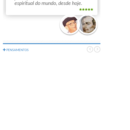
espiritual do mundo, desde hoje.
PENSAMENTOS
A calúnia é isolada no
algodão do silêncio.
À compreensão da
vida a cada momento, tal como ela
é; no mundo do relacionamento
entre pais, filhos, parentes, vizinhos