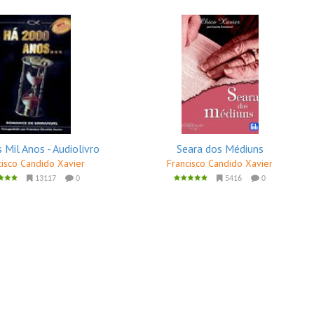
 Mil Anos - Audiolivro
Seara dos Médiuns
cisco Candido Xavier
Francisco Candido Xavier
13117
0
5416
0