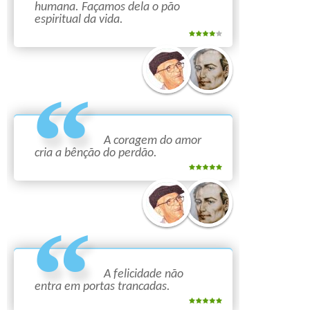
humana. Façamos dela o pão
espiritual da vida.
A coragem do amor
cria a bênção do perdão.
Compar
Compartilhar
Compartilhar
A felicidade não
entra em portas trancadas.