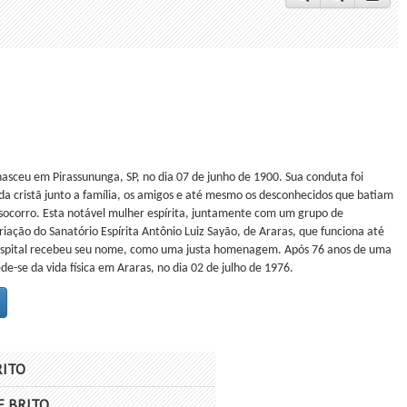
 nasceu em Pirassununga, SP, no dia 07 de junho de 1900. Sua conduta foi
a cristã junto a família, os amigos e até mesmo os desconhecidos que batiam
 socorro. Esta notável mulher espírita, juntamente com um grupo de
riação do Sanatório Espírita Antônio Luiz Sayão, de Araras, que funciona até
hospital recebeu seu nome, como uma justa homenagem. Após 76 anos de uma
de-se da vida física em Araras, no dia 02 de julho de 1976.
RITO
E BRITO