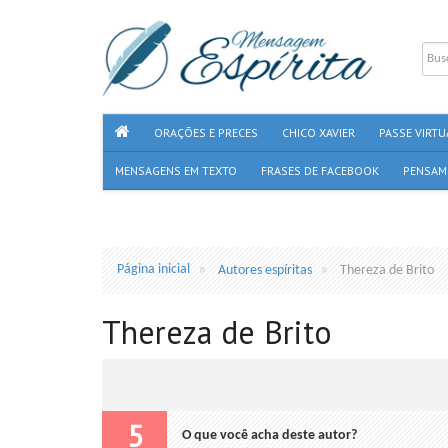
ORAÇÕES E PRECES
CHICO XAVIER
PASSE VIRTU
MENSAGENS EM TEXTO
FRASES DE FACEBOOK
PENSAM
Página inicial
Autores espíritas
Thereza de Brito
Thereza de Brito
5
O que você acha deste autor?