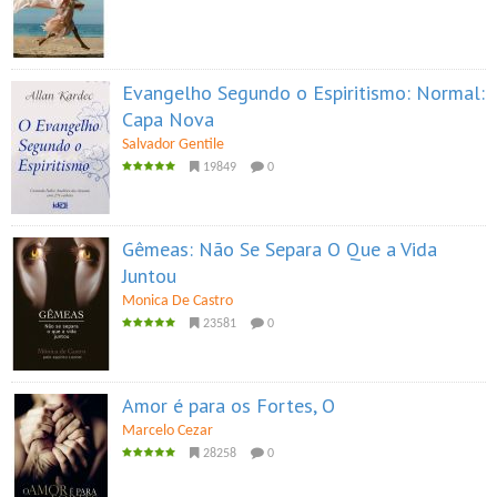
Evangelho Segundo o Espiritismo: Normal:
Capa Nova
Salvador Gentile
19849
0
Gêmeas: Não Se Separa O Que a Vida
Juntou
Monica De Castro
23581
0
Amor é para os Fortes, O
Marcelo Cezar
28258
0