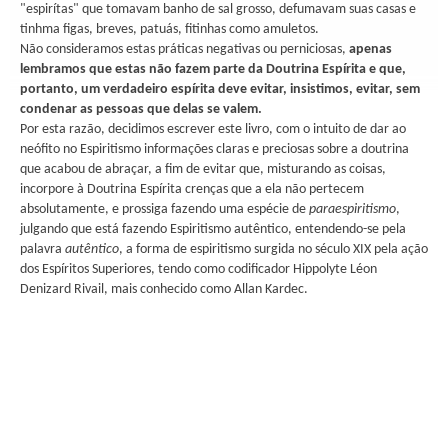
"espirítas" que tomavam banho de sal grosso, defumavam suas casas e
tinhma figas, breves, patuás, fitinhas como amuletos.
Não consideramos estas práticas negativas ou perniciosas,
apenas
lembramos que estas não fazem parte da Doutrina Espírita e que,
portanto, um verdadeiro espírita deve evitar, insistimos, evitar, sem
condenar as pessoas que delas se valem.
Por esta razão, decidimos escrever este livro, com o intuito de dar ao
neófito no Espiritismo informações claras e preciosas sobre a doutrina
que acabou de abraçar, a fim de evitar que, misturando as coisas,
incorpore à Doutrina Espírita crenças que a ela não pertecem
absolutamente, e prossiga fazendo uma espécie de
paraespiritismo
,
julgando que está fazendo Espiritismo autêntico, entendendo-se pela
palavra
autêntico
, a forma de espiritismo surgida no século XIX pela ação
dos Espíritos Superiores, tendo como codificador Hippolyte Léon
Denizard Rivail, mais conhecido como Allan Kardec.