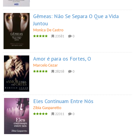
Gêmeas: Não Se Separa O Que a Vida
Juntou
Monica De Castro
23581
0
Amor é para os Fortes, O
Marcelo Cezar
28258
0
Eles Continuam Entre Nós
Zibia Gasparetto
22311
0