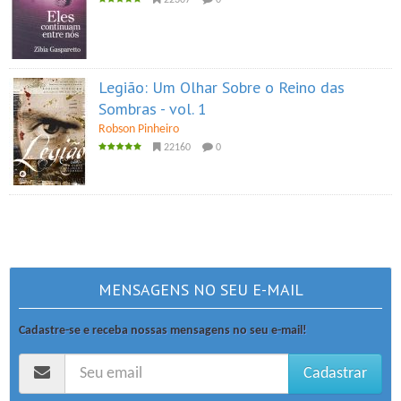
22307
0
Legião: Um Olhar Sobre o Reino das
Sombras - vol. 1
Robson Pinheiro
22160
0
MENSAGENS NO SEU E-MAIL
Cadastre-se e receba nossas mensagens no seu e-mail!
Cadastrar