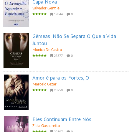
Capa Nova
Salvador Gentile
19844
0
Gêmeas: Não Se Separa O Que a Vida
Juntou
Monica De Castro
23577
0
Amor é para os Fortes, O
Marcelo Cezar
28250
0
Eles Continuam Entre Nós
Zibia Gasparetto