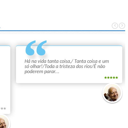
A
Há na vida tanta coisa,/ Tanta coisa e um
só olhar!/Toda a tristeza dos rios/É não
poderem parar...
Mário
Quintana