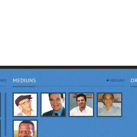
MEDIUNS
OR
RES
MÉDIUNS