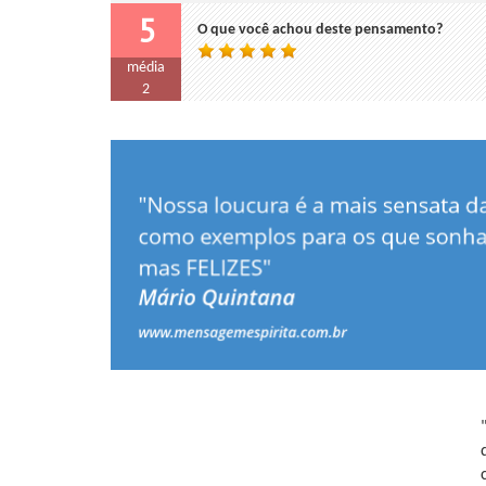
5
O que você achou deste pensamento?
média
2