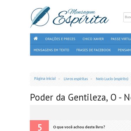
ORAÇÕES E PRECES
CHICO XAVIER
PASSE VIRTU
MENSAGENS EM TEXTO
FRASES DE FACEBOOK
PENSAM
Página inicial
Livros espíritas
Neio Lucio (espirito)
Poder da Gentileza, O - N
5
O que você achou deste livro?