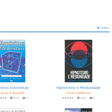
LIVROS
íritos Elementais
Hipnotismo e Mediunidade
Carlos A. Baccelli
Cesar Lombroso
8743
0
3617
0