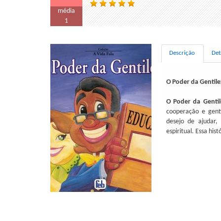
média
1
Descrição
Det
O Poder da Gentile
O Poder da Genti
cooperação e genti
desejo de ajudar,
espiritual. Essa hi