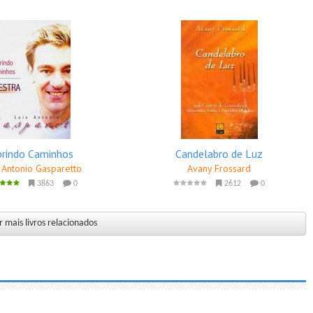
brindo Caminhos
Candelabro de Luz
 Antonio Gasparetto
Avany Frossard
3863
0
2612
0
 mais livros relacionados