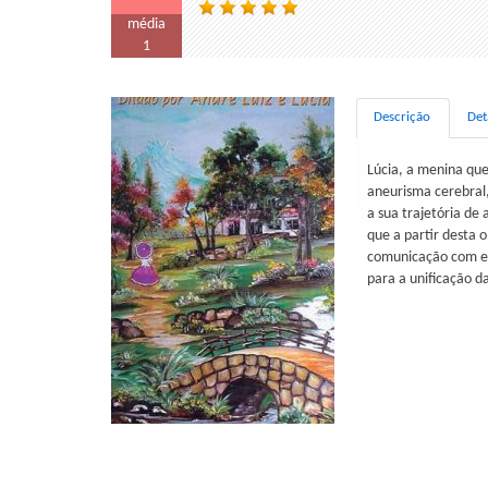
média
1
Descrição
Det
Lúcia, a menina qu
aneurisma cerebral,
a sua trajetória de
que a partir desta 
comunicação com est
para a unificação d