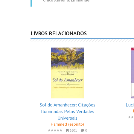
Chico Xavier
&
Emmanuel
LIVROS RELACIONADOS
Sol do Amanhecer: Citações
Luci
Iluminadas Pelas Verdades
Universais
Hammed (espirito)
6501
0