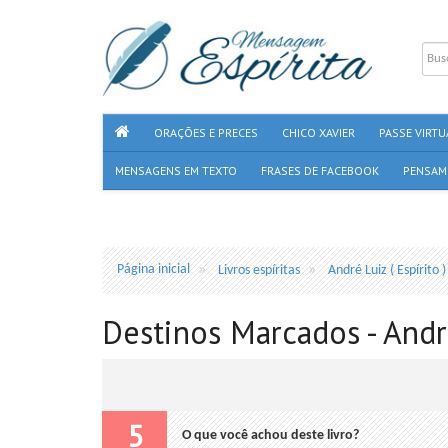
ORAÇÕES E PRECES
CHICO XAVIER
PASSE VIRTU
MENSAGENS EM TEXTO
FRASES DE FACEBOOK
PENSAM
Página inicial
Livros espíritas
André Luiz ( Espírito )
Destinos Marcados - André
5
O que você achou deste livro?