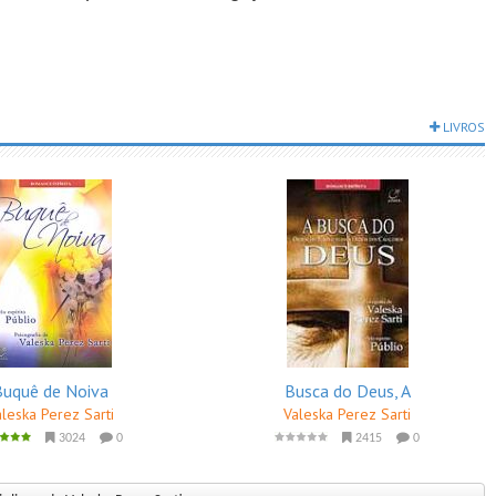
LIVROS
Buquê de Noiva
Busca do Deus, A
aleska Perez Sarti
Valeska Perez Sarti
3024
0
2415
0