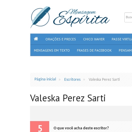
ORAÇÕES E PRECES
CHICO XAVIER
PASSE VIRTU
MENSAGENS EM TEXTO
FRASES DE FACEBOOK
PENSAM
Página inicial
Escritores
Valeska Perez Sarti
Valeska Perez Sarti
5
O que você acha deste escritor?