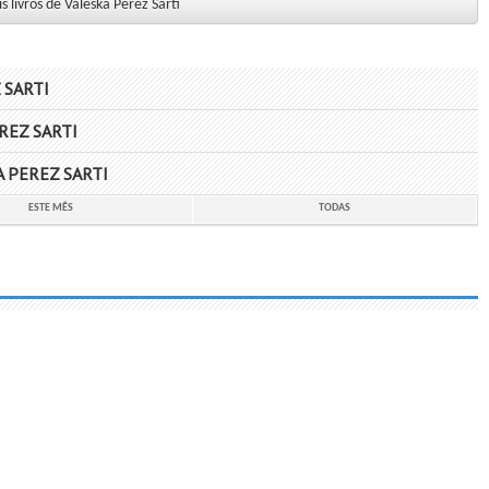
 livros de Valeska Perez Sarti
 SARTI
REZ SARTI
 PEREZ SARTI
ESTE MÊS
TODAS