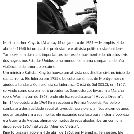
Martin Luther King, Jr. (Atlanta, 15 de janeiro de 1929 — Memphis, 4 de
abril de 1968) foi um pastor protestante e ativista político estadunidense.
Tornou-se um dos mais importantes líderes do movimento dos direitos civis
dos negros nos Estados Unidos, e no mundo, com uma campanha de não
violência e de amor ao próximo.
Um ministro Batista, King tornou-se um ativista dos direitos civis no início de
sua carreira. Ele liderou em 1955 o boicote aos ônibus de Montgomery e
ajudou a fundar a Conferência da Liderança Cristã do Sul (SCLC), em 1957,
servindo como seu primeiro presidente. Seus esforços levaram à Marcha
sobre Washington de 1963, onde ele fez seu discurso "I Have a Dream".
Em 14 de outubro de 1964 King recebeu o Prémio Nobel da Paz pelo o
combate à desigualdade racial através da não violência. Nos próximos anos
que antecederam a sua morte, ele expandiu seu foco para incluir a pobreza
e a Guerra do Vietnã, alienando muitos de seus aliados liberais com um
discurso de 1967 intitulado "Além do Vietnã".
King foi assassinado em 4 de abril de 1968, em Memphis, Tennessee. Ele