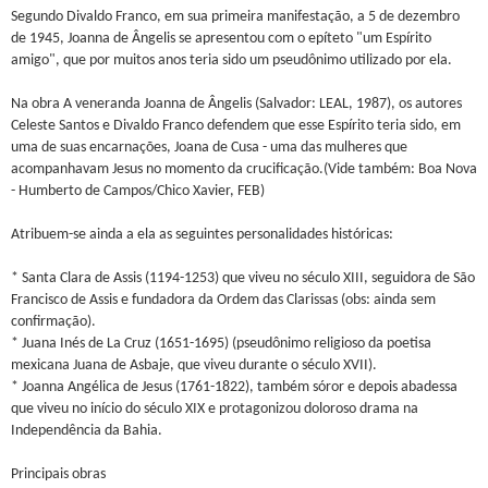
Segundo Divaldo Franco, em sua primeira manifestação, a 5 de dezembro
de 1945, Joanna de Ângelis se apresentou com o epíteto "um Espírito
amigo", que por muitos anos teria sido um pseudônimo utilizado por ela.
Na obra A veneranda Joanna de Ângelis (Salvador: LEAL, 1987), os autores
Celeste Santos e Divaldo Franco defendem que esse Espírito teria sido, em
uma de suas encarnações, Joana de Cusa - uma das mulheres que
acompanhavam Jesus no momento da crucificação.(Vide também: Boa Nova
- Humberto de Campos/Chico Xavier, FEB)
Atribuem-se ainda a ela as seguintes personalidades históricas:
* Santa Clara de Assis (1194-1253) que viveu no século XIII, seguidora de São
Francisco de Assis e fundadora da Ordem das Clarissas (obs: ainda sem
confirmação).
* Juana Inés de La Cruz (1651-1695) (pseudônimo religioso da poetisa
mexicana Juana de Asbaje, que viveu durante o século XVII).
* Joanna Angélica de Jesus (1761-1822), também sóror e depois abadessa
que viveu no início do século XIX e protagonizou doloroso drama na
Independência da Bahia.
Principais obras