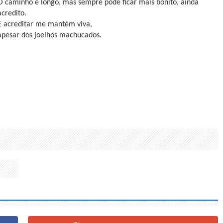
O caminho é longo, mas sempre pode ficar mais bonito, ainda
acredito.
E acreditar me mantém viva,
apesar dos joelhos machucados.