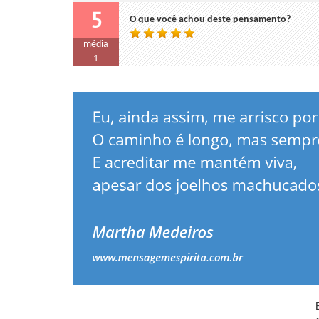
5
O que você achou deste pensamento?
média
1