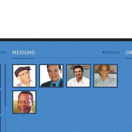
MEDIUNS
OR
RES
MÉDIUNS