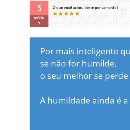
5
O que você achou deste pensamento?
média
7