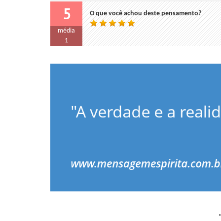
5
O que você achou deste pensamento?
média
1