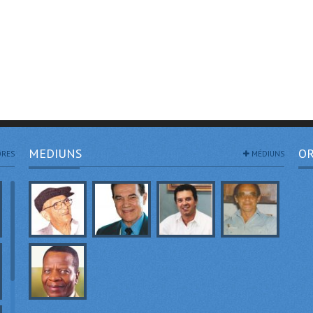
MEDIUNS
OR
RES
MÉDIUNS