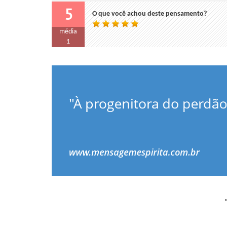
5
O que você achou deste pensamento?
média
1