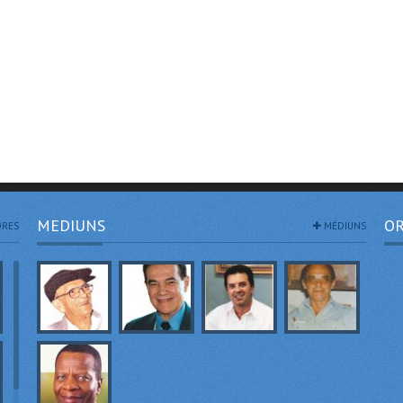
MEDIUNS
OR
RES
MÉDIUNS