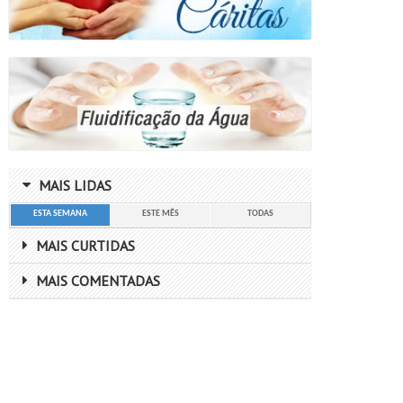
MAIS LIDAS
"A verdade e a realidade estão sempre
"A 
ligadas".
inc
ESTA SEMANA
ESTE MÊS
TODAS
MAIS CURTIDAS
MAIS COMENTADAS