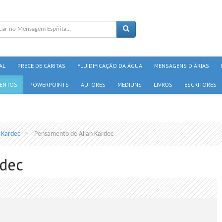
AL
PRECE DE CÁRITAS
FLUIDIFICAÇÃO DA ÁGUA
MENSAGENS DIÁRIAS
ENTOS
POWERPOINTS
AUTORES
MÉDIUNS
LIVROS
ESCRITORES
n Kardec
Pensamento de Allan Kardec
rdec