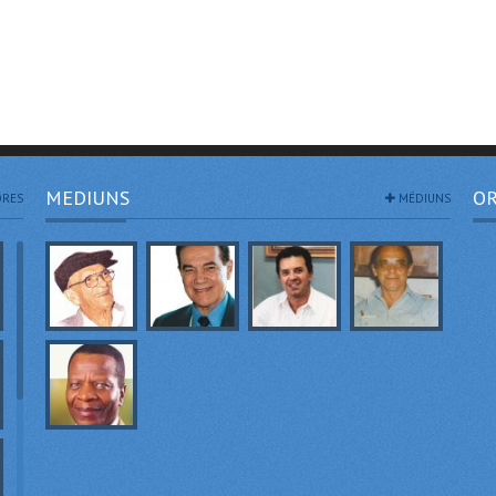
MEDIUNS
OR
RES
MÉDIUNS