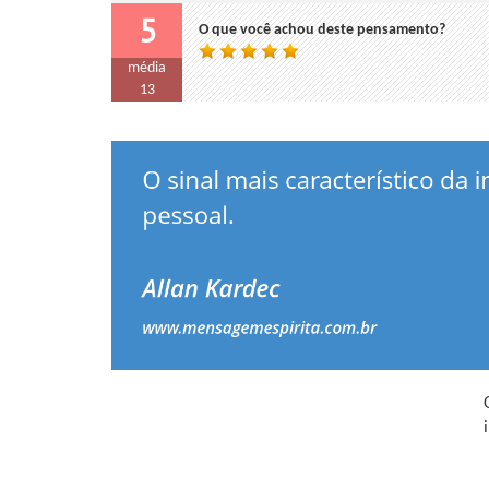
5
O que você achou deste pensamento?
média
13