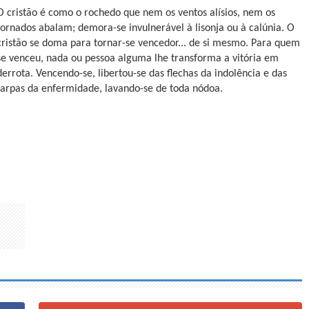
O cristão é como o rochedo que nem os ventos alísios, nem os
tornados abalam; demora-se invulnerável à lisonja ou à calúnia. O
cristão se doma para tornar-se vencedor... de si mesmo. Para quem
se venceu, nada ou pessoa alguma lhe transforma a vitória em
derrota. Vencendo-se, libertou-se das flechas da indolência e das
farpas da enfermidade, lavando-se de toda nódoa.