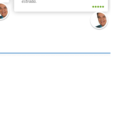
estrada.
ldo
co
Divaldo
Franco