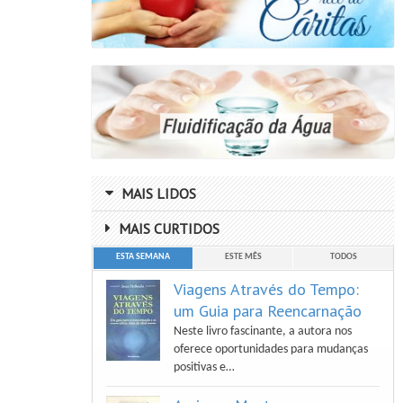
Luiz Antonio Gasparetto
Vera Lucia Marinzeck De Carvalho
MAIS LIDOS
MAIS CURTIDOS
ESTA SEMANA
ESTE MÊS
TODOS
Viagens Através do Tempo:
um Guia para Reencarnação
Neste livro fascinante, a autora nos
oferece oportunidades para mudanças
positivas e…