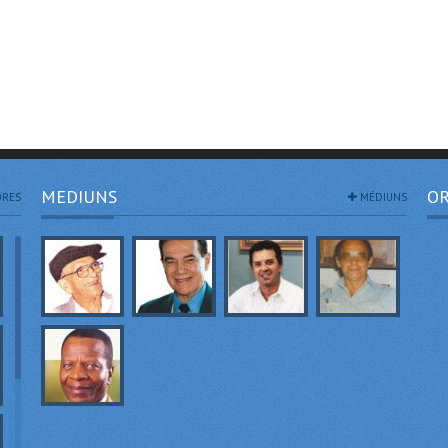
MEDIUNS
OR
RES
MÉDIUNS