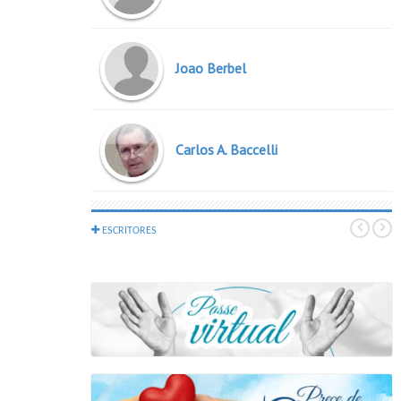
Joao Berbel
Carlos A. Baccelli
Espiritos Diversos
ESCRITORES
Roque Jacintho
Joao Nunes Maia