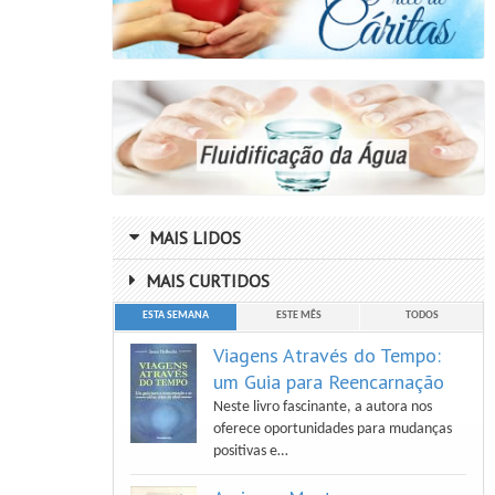
Luiz Antonio Gasparetto
Vera Lucia Marinzeck De Carvalho
MAIS LIDOS
MAIS CURTIDOS
ESTA SEMANA
ESTE MÊS
TODOS
Viagens Através do Tempo:
um Guia para Reencarnação
Neste livro fascinante, a autora nos
oferece oportunidades para mudanças
positivas e…