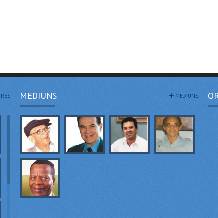
MEDIUNS
OR
RES
MÉDIUNS