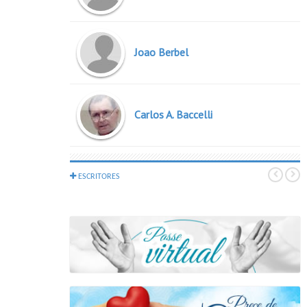
Joao Berbel
Carlos A. Baccelli
Espiritos Diversos
ESCRITORES
Roque Jacintho
Joao Nunes Maia