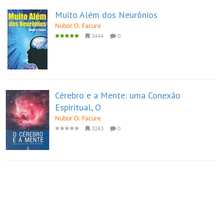
Muito Além dos Neurônios
Nubor O. Facure
3444
0
Cérebro e a Mente: uma Conexão
Espiritual, O
Nubor O. Facure
3263
0