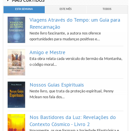
MAIS CURTIDOS
ESTA SEMANA
ESTE MÊS
TODOS
Viagens Através do Tempo: um Guia para
Reencarnação
Neste livro fascinante, a autora nos oferece
oportunidades para mudanças positivas e…
Amigo e Mestre
Esta obra relata cada versículo do Sermão da Montanha,
o código moral…
Nossos Guias Espirituais
Neste livro, que trata da proteção espiritual, Penny
Mclean nos fala dos…
Nos Bastidores da Luz: Revelações do
Contexto Cósmico - Livro 2
Novamente, os que formam a Sociedade Filantrópica e