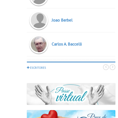
Joao Berbel
Carlos A. Baccelli
Espiritos Diversos
ESCRITORES
Roque Jacintho
Joao Nunes Maia