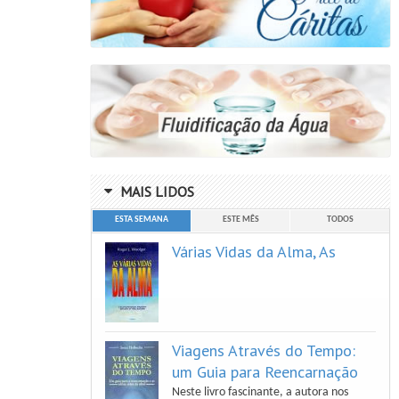
Luiz Antonio Gasparetto
Vera Lucia Marinzeck De Carvalho
MAIS LIDOS
ESTA SEMANA
ESTE MÊS
TODOS
Várias Vidas da Alma, As
Viagens Através do Tempo:
um Guia para Reencarnação
Neste livro fascinante, a autora nos