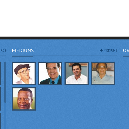
MEDIUNS
OR
RES
MÉDIUNS