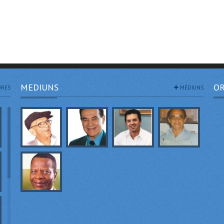
MEDIUNS
OR
RES
MÉDIUNS