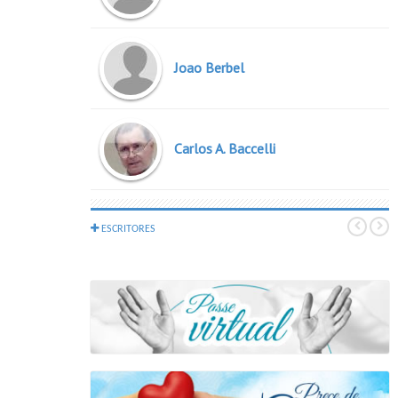
Joao Berbel
Carlos A. Baccelli
Espiritos Diversos
ESCRITORES
Roque Jacintho
Joao Nunes Maia