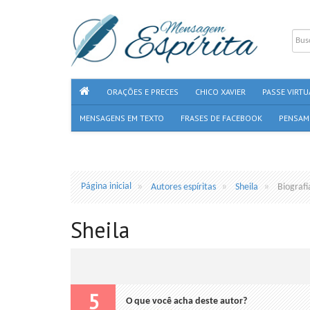
ORAÇÕES E PRECES
CHICO XAVIER
PASSE VIRTU
MENSAGENS EM TEXTO
FRASES DE FACEBOOK
PENSAM
Página inicial
Autores espíritas
Sheila
Biografi
Sheila
5
O que você acha deste autor?