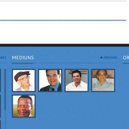
MEDIUNS
OR
RES
MÉDIUNS