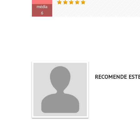
média
6
RECOMENDE EST