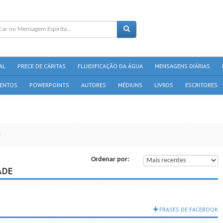
AL
PRECE DE CÁRITAS
FLUIDIFICAÇÃO DA ÁGUA
MENSAGENS DIÁRIAS
ENTOS
POWERPOINTS
AUTORES
MÉDIUNS
LIVROS
ESCRITORES
e
Ordenar por:
ADE
FRASES DE FACEBOOK