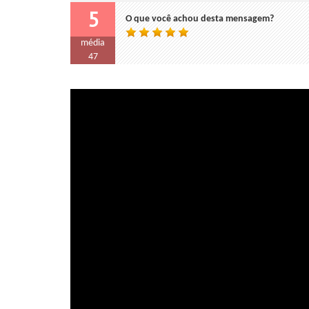
5
O que você achou desta mensagem?
média
47