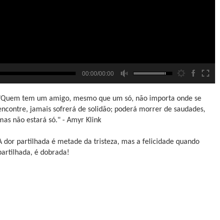
00:00/00:00
"Quem tem um amigo, mesmo que um só, não importa onde se
encontre, jamais sofrerá de solidão; poderá morrer de saudades,
mas não estará só." - Amyr Klink
A dor partilhada é metade da tristeza, mas a felicidade quando
partilhada, é dobrada!