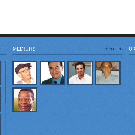
MEDIUNS
OR
RES
MÉDIUNS