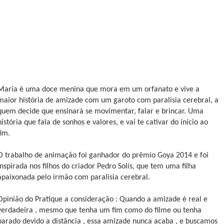
Maria é uma doce menina que mora em um orfanato e vive a
maior história de amizade com um garoto com paralisia cerebral, a
quem decide que ensinará se movimentar, falar e brincar. Uma
história que fala de sonhos e valores, e vai te cativar do início ao
fim.
O trabalho de animação foi ganhador do prêmio Goya 2014 e foi
inspirada nos filhos do criador Pedro Solís, que tem uma filha
apaixonada pelo irmão com paralisia cerebral.
Opinião do Pratique a consideração : Quando a amizade é real e
verdadeira , mesmo que tenha um fim como do filme ou tenha
parado devido a distância , essa amizade nunca acaba , e buscamos