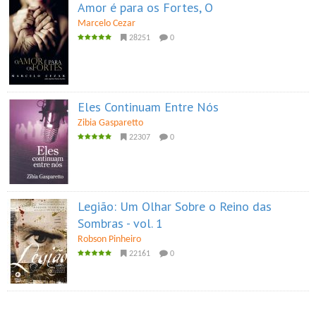
Amor é para os Fortes, O
Marcelo Cezar
28251
0
Eles Continuam Entre Nós
Zibia Gasparetto
22307
0
Legião: Um Olhar Sobre o Reino das
Sombras - vol. 1
Robson Pinheiro
22161
0