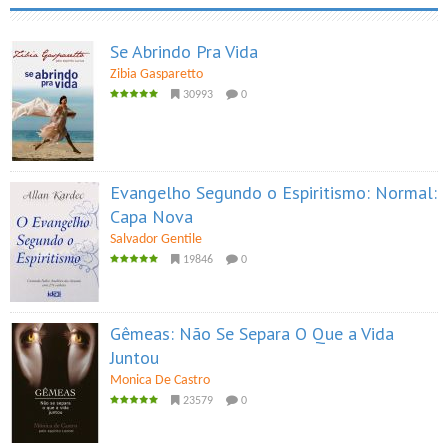
Se Abrindo Pra Vida
Zibia Gasparetto
30993
0
Evangelho Segundo o Espiritismo: Normal:
Capa Nova
Salvador Gentile
19846
0
Gêmeas: Não Se Separa O Que a Vida
Juntou
Monica De Castro
23579
0