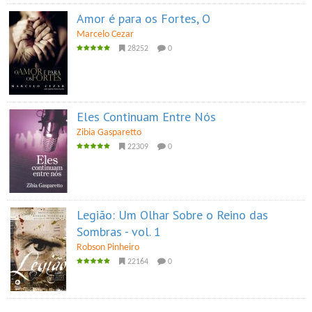
Amor é para os Fortes, O
Marcelo Cezar
28252
0
Eles Continuam Entre Nós
Zibia Gasparetto
22309
0
Legião: Um Olhar Sobre o Reino das
Sombras - vol. 1
Robson Pinheiro
22164
0