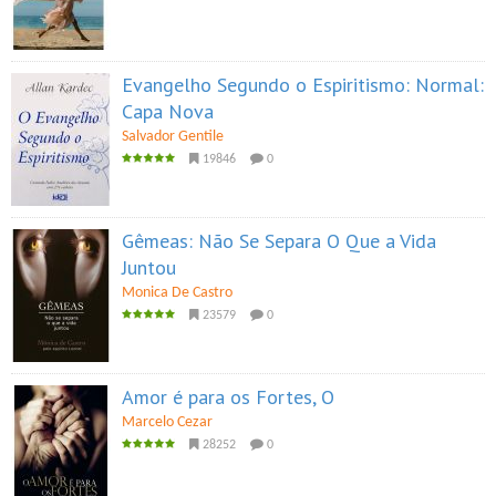
Evangelho Segundo o Espiritismo: Normal:
Capa Nova
Salvador Gentile
19846
0
Gêmeas: Não Se Separa O Que a Vida
Juntou
Monica De Castro
23579
0
Amor é para os Fortes, O
Marcelo Cezar
28252
0