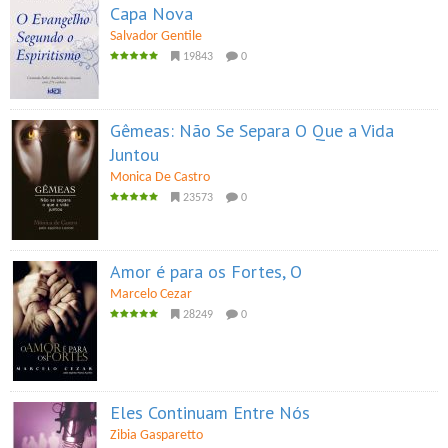
Capa Nova
Salvador Gentile
19843
0
Gêmeas: Não Se Separa O Que a Vida
Juntou
Monica De Castro
23573
0
Amor é para os Fortes, O
Marcelo Cezar
28249
0
Eles Continuam Entre Nós
Zibia Gasparetto