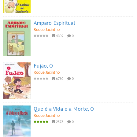
Amparo Espiritual
Roque Jacintho
4309
0
Fujão, O
Roque Jacintho
6760
0
Que é a Vida e a Morte, O
Roque Jacintho
2578
0