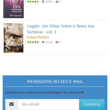
22304
0
Legião: Um Olhar Sobre o Reino das
Sombras - vol. 1
Robson Pinheiro
22158
0
MENSAGENS NO SEU E-MAIL
Cadastre-se e receba nossas mensagens no seu e-mail!
Cadastrar