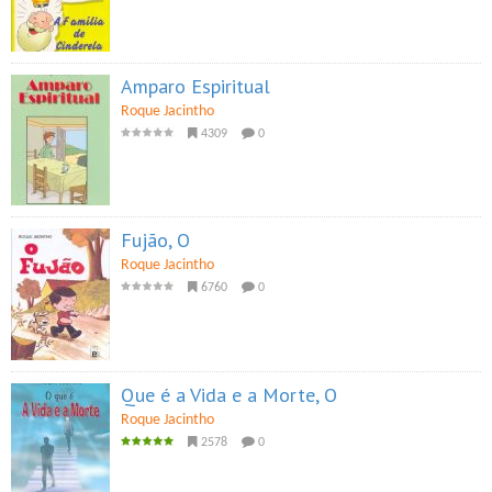
Amparo Espiritual
Roque Jacintho
4309
0
Fujão, O
Roque Jacintho
6760
0
Que é a Vida e a Morte, O
Roque Jacintho
2578
0