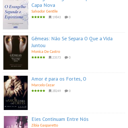
Capa Nova
Salvador Gentile
19843
0
Gêmeas: Não Se Separa O Que a Vida
Juntou
Monica De Castro
23573
0
Amor é para os Fortes, O
Marcelo Cezar
28249
0
Eles Continuam Entre Nós
Zibia Gasparetto