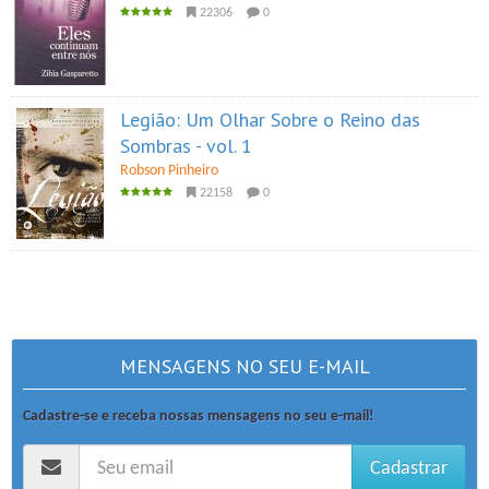
22306
0
Legião: Um Olhar Sobre o Reino das
Sombras - vol. 1
Robson Pinheiro
22158
0
MENSAGENS NO SEU E-MAIL
Cadastre-se e receba nossas mensagens no seu e-mail!
Cadastrar