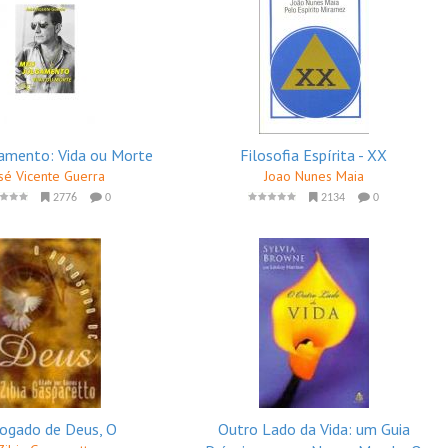
amento: Vida ou Morte
Filosofia Espírita - XX
sé Vicente Guerra
Joao Nunes Maia
2776
0
2134
0
ogado de Deus, O
Outro Lado da Vida: um Guia