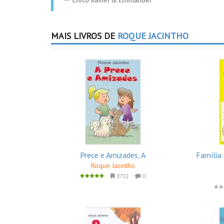
Chico Xavier
&
Emmanuel
MAIS LIVROS DE
ROQUE JACINTHO
Prece e Amizades, A
Família 
Roque Jacintho
3712
0