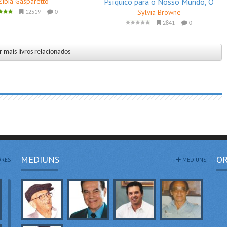
Zibia Gasparetto
Psíquico para o Nosso Mundo, O
Sylvia Browne
12519
0
2841
0
 mais livros relacionados
MEDIUNS
OR
RES
MÉDIUNS