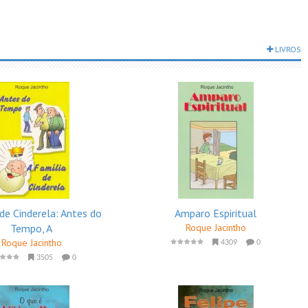
LIVROS
de Cinderela: Antes do
Amparo Espiritual
Tempo, A
Roque Jacintho
Roque Jacintho
4309
0
3505
0