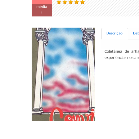
média
1
Descrição
Det
Coletânea de art
experiências no cam