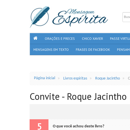
ORAÇÕES E PRECES
CHICO XAVIER
PASSE VIRTU
MENSAGENS EM TEXTO
FRASES DE FACEBOOK
PENSAM
Página inicial
Livros espíritas
Roque Jacintho
C
Convite - Roque Jacintho
5
O que você achou deste livro?