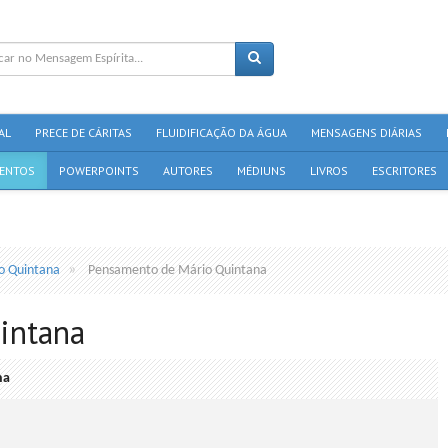
AL
PRECE DE CÁRITAS
FLUIDIFICAÇÃO DA ÁGUA
MENSAGENS DIÁRIAS
ENTOS
POWERPOINTS
AUTORES
MÉDIUNS
LIVROS
ESCRITORES
o Quintana
Pensamento de Mário Quintana
intana
na