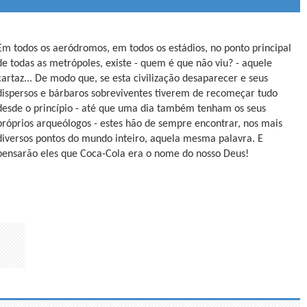
Em todos os aeródromos, em todos os estádios, no ponto principal
de todas as metrópoles, existe - quem é que não viu? - aquele
cartaz... De modo que, se esta civilização desaparecer e seus
dispersos e bárbaros sobreviventes tiverem de recomeçar tudo
desde o princípio - até que uma dia também tenham os seus
próprios arqueólogos - estes hão de sempre encontrar, nos mais
diversos pontos do mundo inteiro, aquela mesma palavra. E
pensarão eles que Coca-Cola era o nome do nosso Deus!