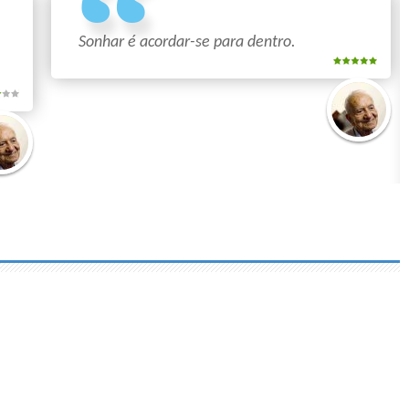
Sonhar é acordar-se para dentro.
Mário
Quintana
o
tana