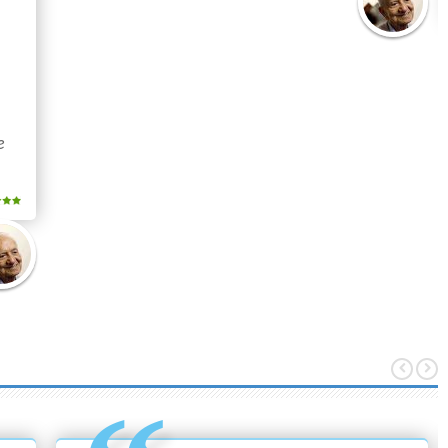
Mário
Quintana
e
o
tana