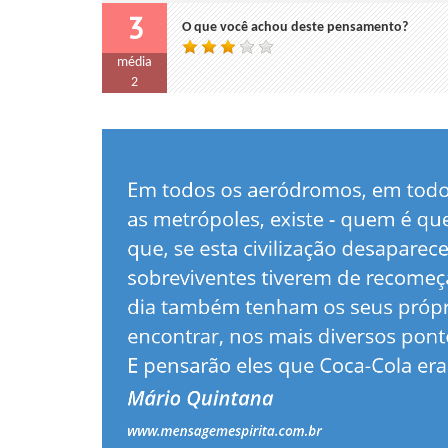
3
O que você achou deste pensamento?
média
2