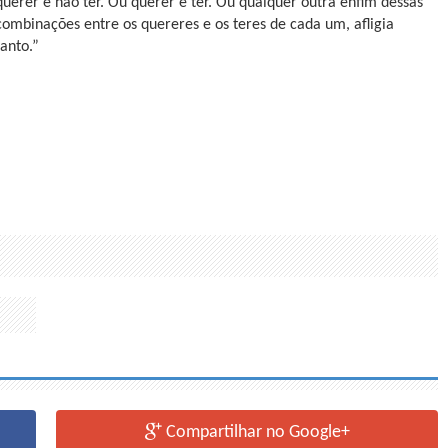
querer e não ter. Ou querer e ter. Ou qualquer outra enfim dessas
combinações entre os quereres e os teres de cada um, afligia
tanto.”
Compartilhar no Google+