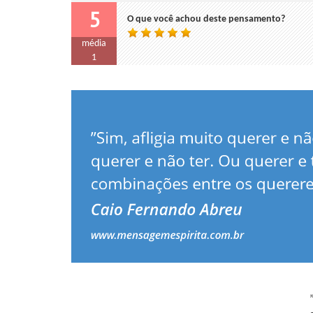
5
O que você achou deste pensamento?
média
1