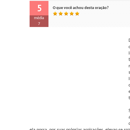
5
O que você achou desta oração?
média
7
ela possa, por suas próprias aspirações, elevar-se soz