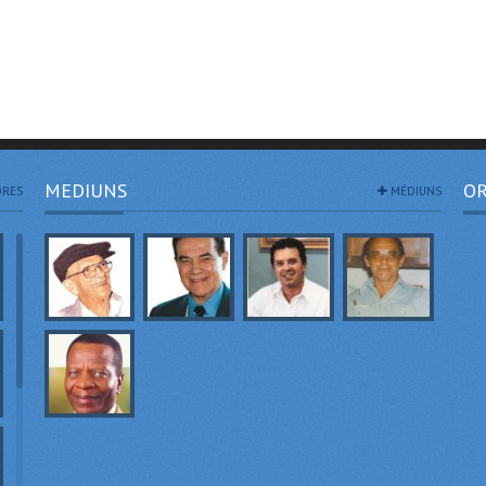
MEDIUNS
OR
RES
MÉDIUNS