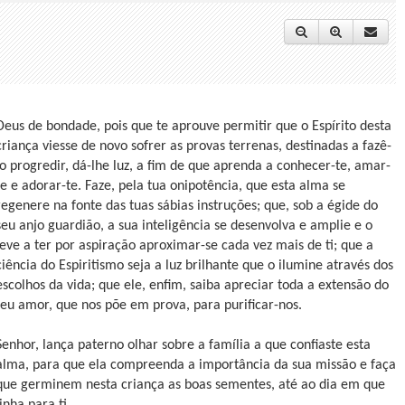
Deus de bondade, pois que te aprouve permitir que o Espírito desta
criança viesse de novo sofrer as provas terrenas, destinadas a fazê-
lo progredir, dá-lhe luz, a fim de que aprenda a conhecer-te, amar-
te e adorar-te. Faze, pela tua onipotência, que esta alma se
regenere na fonte das tuas sábias instruções; que, sob a égide do
seu anjo guardião, a sua inteligência se desenvolva e amplie e o
leve a ter por aspiração aproximar-se cada vez mais de ti; que a
ciência do Espiritismo seja a luz brilhante que o ilumine através dos
escolhos da vida; que ele, enfim, saiba apreciar toda a extensão do
teu amor, que nos põe em prova, para purificar-nos.
Senhor, lança paterno olhar sobre a família a que confiaste esta
alma, para que ela compreenda a importância da sua missão e faça
que germinem nesta criança as boas sementes, até ao dia em que
inha para ti.