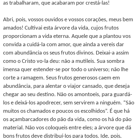
as trabalharam, que acabaram por crestá-las!
Abri, pois, vossos ouvidos e vossos corações, meus bem
amados! Cultivai esta árvore da vida, cujos frutos
proporcionam a vida eterna. Aquele que a plantou vos
convida a cuidá-la com amor, que ainda a vereis dar
com abundância os seus frutos divinos. Deixai-a assim
como o Cristo vo-la deu: não a mutileis. Sua sombra
imensa quer estender-se por todo o universo; não lhe
corte a ramagem. Seus frutos generosos caem em
abundância, para alentar o viajor cansado, que deseja
chegar ao seu destino. Não os amontoeis, para guardá-
los e deixá-los apodrecer, sem servirem a ninguém. “São
muitos os chamados e poucos os escolhidos”. É que há
os açambarcadores do pão da vida, como os há do pão
material. Não vos coloqueis entre eles; a árvore que dá
bons frutos deve distribuí-los para todos. Ide, pois,