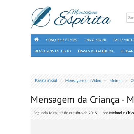
ORAÇÕES E PRECES
CHICO XAVIER
PASSE VIRTU
MENSAGENS EM TEXTO
FRASES DE FACEBOOK
PENSAM
Página inicial
Mensagens em Vídeo
Meimei
C
Mensagem da Criança - Me
Segunda-feira, 12 de outubro de 2015
por
Meimei
e
Chic