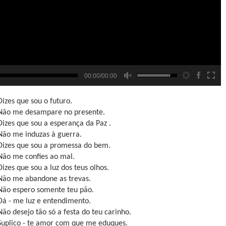
00:00/00:00
Dizes que sou o futuro.
Não me desampare no presente.
Dizes que sou a esperança da Paz .
Não me induzas à guerra.
Dizes que sou a promessa do bem.
Não me confies ao mal.
Dizes que sou a luz dos teus olhos.
Não me abandone as trevas.
Não espero somente teu pão.
Dá - me luz e entendimento.
Não desejo tão só a festa do teu carinho.
Suplico - te amor com que me eduques.