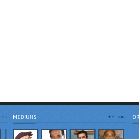
MEDIUNS
OR
RES
MÉDIUNS