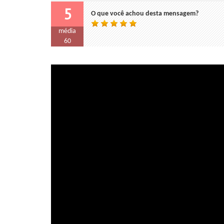
5
O que você achou desta mensagem?
média
60