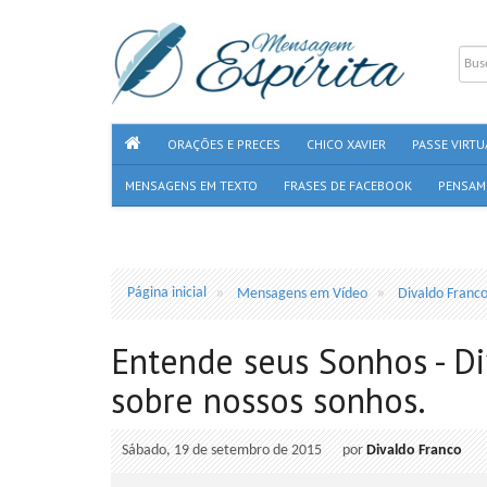
ORAÇÕES E PRECES
CHICO XAVIER
PASSE VIRTU
MENSAGENS EM TEXTO
FRASES DE FACEBOOK
PENSAM
Página inicial
Mensagens em Vídeo
Divaldo Franc
Entende seus Sonhos - D
sobre nossos sonhos.
Sábado, 19 de setembro de 2015
por
Divaldo Franco