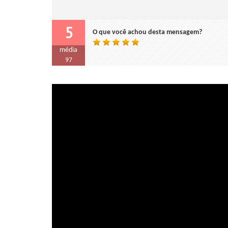
5
O que você achou desta mensagem?
média
97