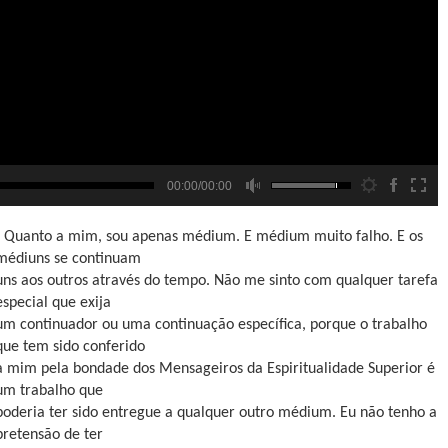
00:00/00:00
- Quanto a mim, sou apenas médium. E médium muito falho. E os
médiuns se continuam
uns aos outros através do tempo. Não me sinto com qualquer tarefa
especial que exija
um continuador ou uma continuação específica, porque o trabalho
que tem sido conferido
a mim pela bondade dos Mensageiros da Espiritualidade Superior é
um trabalho que
poderia ter sido entregue a qualquer outro médium. Eu não tenho a
pretensão de ter