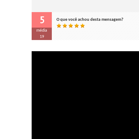
5
O que você achou desta mensagem?
média
19