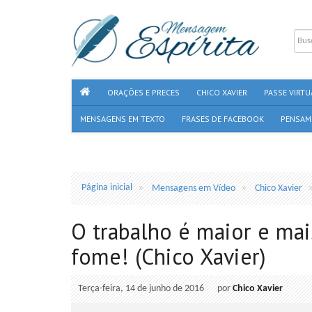
ORAÇÕES E PRECES
CHICO XAVIER
PASSE VIRTU
MENSAGENS EM TEXTO
FRASES DE FACEBOOK
PENSAM
Página inicial
Mensagens em Vídeo
Chico Xavier
O trabalho é maior e mais
fome! (Chico Xavier)
Terça-feira, 14 de junho de 2016
por
Chico Xavier