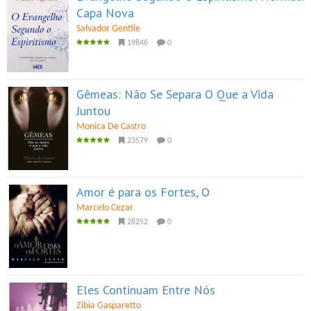
Capa Nova
Salvador Gentile
19846
0
Gêmeas: Não Se Separa O Que a Vida
Juntou
Monica De Castro
23579
0
Amor é para os Fortes, O
Marcelo Cezar
28252
0
Eles Continuam Entre Nós
Zibia Gasparetto