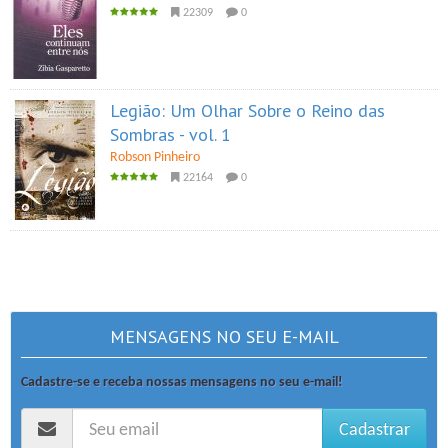
22309
0
Legião: Um Olhar Sobre o Reino das
Sombras - vol. 1
Robson Pinheiro
22164
0
MENSAGENS NO SEU E-MAIL
Cadastre-se e receba nossas mensagens no seu e-mail!
Cadastrar