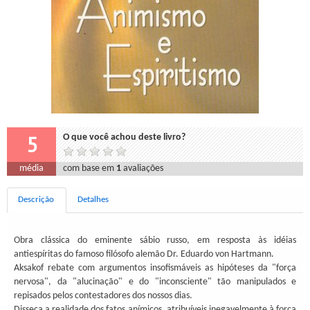
5
O que você achou deste livro?
média
com base em
1
avaliações
Descrição
Detalhes
Obra clássica do eminente sábio russo, em resposta às idéias
antiespíritas do famoso filósofo alemão Dr. Eduardo von Hartmann.
Aksakof rebate com argumentos insofismáveis as hipóteses da "força
nervosa", da "alucinação" e do "inconsciente" tão manipulados e
repisados pelos contestadores dos nossos dias.
Disseca a realidade dos fatos anímicos, atribuíveis inegavelmente à força