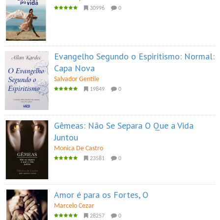
30996
0
Evangelho Segundo o Espiritismo: Normal:
Capa Nova
Salvador Gentile
19849
0
Gêmeas: Não Se Separa O Que a Vida
Juntou
Monica De Castro
23581
0
Amor é para os Fortes, O
Marcelo Cezar
28257
0