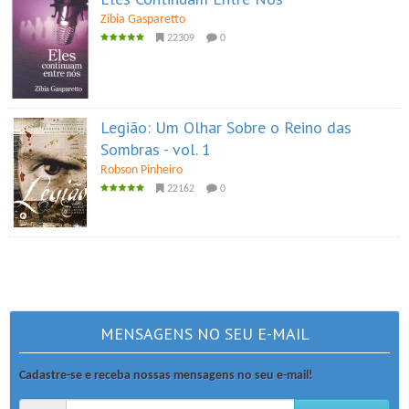
Zibia Gasparetto
22309
0
Legião: Um Olhar Sobre o Reino das
Sombras - vol. 1
Robson Pinheiro
22162
0
MENSAGENS NO SEU E-MAIL
Cadastre-se e receba nossas mensagens no seu e-mail!