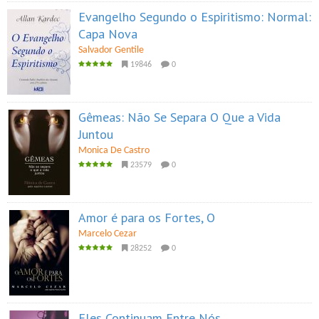
Evangelho Segundo o Espiritismo: Normal:
Capa Nova
Salvador Gentile
19846
0
Gêmeas: Não Se Separa O Que a Vida
Juntou
Monica De Castro
23579
0
Amor é para os Fortes, O
Marcelo Cezar
28252
0
Eles Continuam Entre Nós