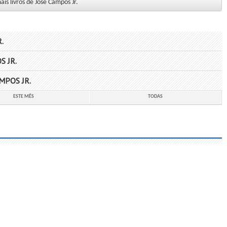
is livros de Jose Campos Jr.
.
 JR.
MPOS JR.
ESTE MÊS
TODAS