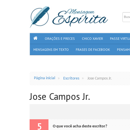
ORAÇÕES E PRECES
CHICO XAVIER
PASSE VIRTU
MENSAGENS EM TEXTO
FRASES DE FACEBOOK
PENSAM
Página inicial
Escritores
Jose Campos Jr.
Jose Campos Jr.
5
O que você acha deste escritor?