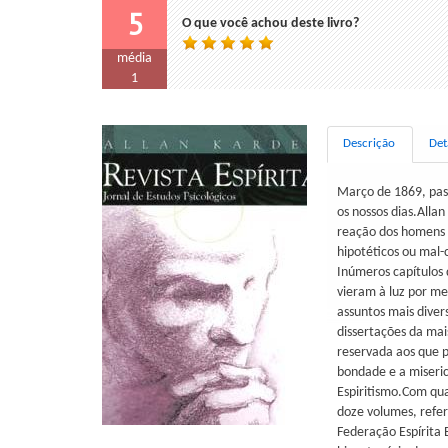
5
O que você achou deste livro?
média
1
Descrição
Det
Março de 1869, pass
os nossos dias.Alla
reação dos homens e
hipotéticos ou mal-
Inúmeros capítulos 
vieram à luz por me
assuntos mais diver
dissertações da mai
reservada aos que p
bondade e a miseric
Espiritismo.Com qua
doze volumes, refe
Federação Espírita 