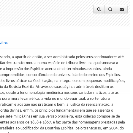
alhes
ando, a apartir de então, a ser administrada pelos seus continuadores até
n Kardec transformou-a numa espécie de tribuna livre, na qual sondava a
 a impressão dos Espíritos acerca de determinados assuntos, ainda
compreendidos, concordância e da universalidade do ensino dos Espíritos.
dos livros básicos da Codificação, na íntegra ou com pequenas modificações,
io da Revista Espírita.Através de suas páginas admiráveis desfilam os
sos, desde a fenomenologia mediúnica nos seus variados matizes, até as
s pura moral evangélica, a vida no mundo espiritual, a sorte futura
raticam e aos que não praticam o bem, a justiça da reencarnação, a
órdia divinas, enfim, os princípios fundamentais em que se assenta o
se sete mil páginas em sua versão brasileira, esta coleção compõe-se de
rentes aos anos de 1858 e 1869, e faz parte das homenagens prestadas pela
Brasileira ao Codificador da Doutrina Espírita, pelo transcurso, em 2004, do