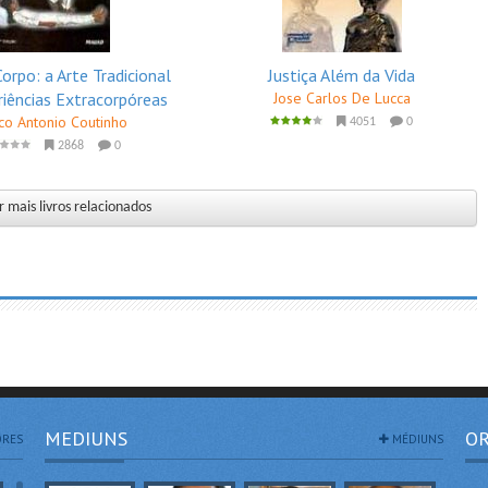
orpo: a Arte Tradicional
Justiça Além da Vida
riências Extracorpóreas
Jose Carlos De Lucca
co Antonio Coutinho
4051
0
2868
0
 mais livros relacionados
MEDIUNS
OR
RES
MÉDIUNS