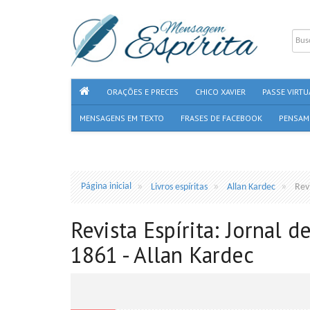
ORAÇÕES E PRECES
CHICO XAVIER
PASSE VIRTU
MENSAGENS EM TEXTO
FRASES DE FACEBOOK
PENSAM
Página inicial
Livros espíritas
Allan Kardec
Revi
Revista Espírita: Jornal d
1861 - Allan Kardec