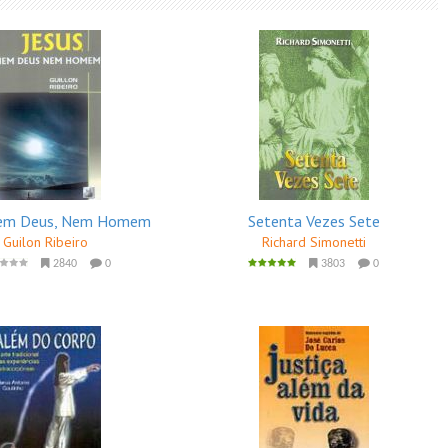
Nem Deus, Nem Homem
Setenta Vezes Sete
Guilon Ribeiro
Richard Simonetti
2840
0
3803
0