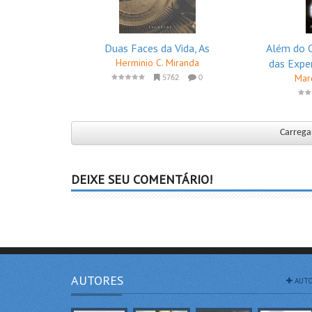
Duas Faces da Vida, As
Além do C
Herminio C. Miranda
das Expe
Mar
5762
0
Carregar
DEIXE SEU COMENTÁRIO!
AUTORES
AUTO