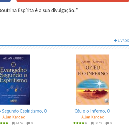
utrina Espírita é a sua divulgação."
LIVROS
 Segundo Espiritismo, O
Céu e o Inferno, O
Allan Kardec
Allan Kardec
4474
0
5073
0